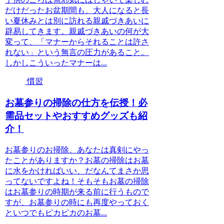
だけだったお盆期間も、大人になると長
い夏休みとは別に訪れる親戚づきあいに
辟易してきます。親戚づきあいの何が大
変って、「マナーからそれることは許さ
れない」という無言の圧力があること。
しかしこういったマナーは...
慣習
お墓参りの掃除の仕方を伝授！必
需品セットやおすすめグッズも紹
介！
お墓参りのお掃除、あなたは真剣にやっ
たことがありますか？お墓の掃除はお墓
に水をかければいい、だなんてまさか思
ってないですよね！そもそもお墓の掃除
はお墓参りの時期が来る前に行うもので
すが、お墓参りの時にも再度やっておく
といつでもピカピカのお墓...