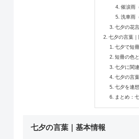
催涙雨
洗車雨
七夕の花
七夕の言葉｜
七夕で短
短冊の色
七夕に関
七夕の言
七夕を連
まとめ：
七夕の言葉｜基本情報