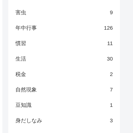
害虫
9
年中行事
126
慣習
11
生活
30
税金
2
自然現象
7
豆知識
1
身だしなみ
3