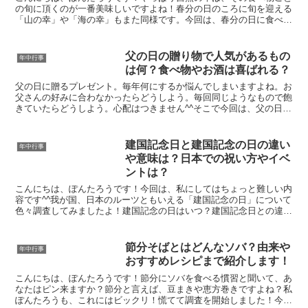
の旬に頂くのが一番美味しいですよね！春分の日のころに旬を迎える
「山の幸」や「海の幸」もまた同様です。今回は、春分の日に食べた
い食材を勢ぞろいしてご紹介しますのでご覧ください。春分...
父の日の贈り物で人気があるもの
年中行事
は何？食べ物やお酒は喜ばれる？
父の日に贈るプレゼント。毎年何にするか悩んでしまいますよね。お
父さんの好みに合わなかったらどうしよう。毎回同じようなもので飽
きていたらどうしよう。心配はつきません^^そこで今回は、父の日の
プレゼントとして人気のあるものをいくつかご提案させて...
建国記念日と建国記念の日の違い
年中行事
や意味は？日本での祝い方やイベ
ントは？
こんにちは、ぽんたろうです！今回は、私にしてはちょっと難しい内
容です^^我が国、日本のルーツともいえる「建国記念の日」について
色々調査してみましたよ！建国記念の日はいつ？建国記念日との違い
や意味について建国記念の日は2月11日。国民の祝日で...
節分そばとはどんなソバ？由来や
年中行事
おすすめレシピまで紹介します！
こんにちは、ぽんたろうです！節分にソバを食べる慣習と聞いて、あ
なたはピン来ますか？節分と言えば、豆まきや恵方巻きですよね？私
ぽんたろうも、これにはビックリ！慌てて調査を開始しました！今回