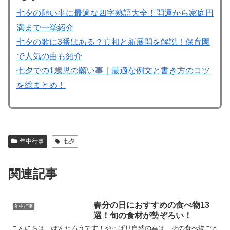
七夕の願い事に最適な四字熟語大全！開運から家庭円
満まで一挙紹介
七夕の歌に3番はある？真相と新展開を解説！保育園
で人気の曲も紹介
七夕での1歳児の願い事｜最適な例文と書き方のコツ
を総まとめ！
年中行事
七夕
関連記事
春分の日におすすめの食べ物13
年中行事
選！旬の食材が勢ぞろい！
こんにちは、ぽんたろうです！やっぱり自然の幸は、その食べ物ごと