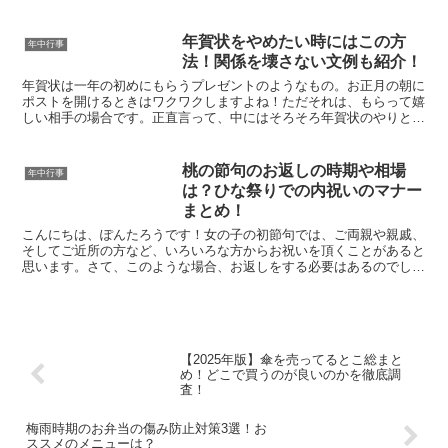
は、節分そばの由来からレシピまで、その実態を丸裸にして...
年賀状をやめたい時にはこの方
年中行事
法！関係を壊さない文例も紹介！
年賀状は一年の初めにもらうプレゼントのようなもの。お正月の朝に
ポストを開けるときはワクワクしますよね！ただそれは、もらって嬉
しい相手の場合です。正直言って、中にはそろそろ年賀状のやりとり
を終わりにしたい相手もいるでしょう。今回は、上手な年賀...
桃の節句のお返しの時期や相場
年中行事
は？ひな祭りでの内祝いのマナー
まとめ！
こんにちは、ぽんたろうです！女の子の初節句では、ご両親や親戚、
そしてご近所の方など、いろいろな方からお祝いを頂くことがあると
思います。さて、このような場合、お返しをする必要はあるのでしょ
うか？ちょっと微妙なグレーゾーンであるこの答え、ぽんた...
【2025年版】傘を売ってるとこ総まと
め！どこで買うのが良いのかを徹底調
査！
梅雨時期のお弁当の傷み防止対策3選！お
ススメのメニューは？