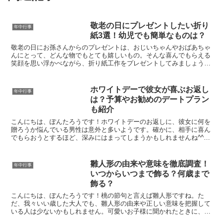
敬老の日にプレゼントしたい折り
年中行事
紙3選！幼児でも簡単なものは？
敬老の日にお孫さんからのプレゼントは、おじいちゃんやおばあちゃ
んにとって、どんな物でもとても嬉しいもの。そんな喜んでもらえる
笑顔を思い浮かべながら、折り紙工作をプレゼントしてみましょう！
今回は、幼児でも簡単に作れる折り紙工作を3種類紹介いた...
ホワイトデーで彼女が喜ぶお返し
年中行事
は？予算やお勧めのデートプラン
も紹介
こんにちは、ぽんたろうです！ホワイトデーのお返しに、彼女に何を
贈ろうか悩んでいる男性は意外と多いようです。確かに、相手に喜ん
でもらおうとするほど、深みにはまってしまうかもしれませんね^^今
回は、そんなあなたにホワイトデーにおすすめのプレゼン...
雛人形の由来や意味を徹底調査！
年中行事
いつからいつまで飾る？何歳まで
飾る？
こんにちは、ぽんたろうです！桃の節句と言えば雛人形ですね。た
だ、我々いい歳した大人でも、雛人形の由来や正しい意味を把握して
いる人は少ないかもしれません。可愛いお子様に聞かれたときに、ハ
ッキリ答えられないようでは面目丸つぶれですね^^今回は、...