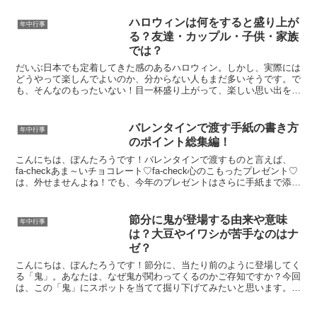
ハロウィンは何をすると盛り上が
年中行事
る？友達・カップル・子供・家族
では？
だいぶ日本でも定着してきた感のあるハロウィン。しかし、実際には
どうやって楽しんでよいのか、分からない人もまだ多いそうです。で
も、そんなのもったいない！目一杯盛り上がって、楽しい思い出を作
りましょう！今回は、友達同士、カップル、子供同士、家族...
バレンタインで渡す手紙の書き方
年中行事
のポイント総集編！
こんにちは、ぽんたろうです！バレンタインで渡すものと言えば、
fa-checkあま～いチョコレート♡fa-check心のこもったプレゼント♡
は、外せませんよね！でも、今年のプレゼントはさらに手紙まで添え
てみませんか？私のような男性からすると、...
節分に鬼が登場する由来や意味
年中行事
は？大豆やイワシが苦手なのはナ
ゼ？
こんにちは、ぽんたろうです！節分に、当たり前のように登場してく
る「鬼」。あなたは、なぜ鬼が関わってくるのかご存知ですか？今回
は、この「鬼」にスポットを当てて掘り下げてみたいと思います。節
分に鬼が出る由来や、鬼の意味、果ては鬼のキライなものま...