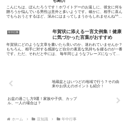
も紹介
こんにちは、ぽんたろうです！ホワイトデーのお返しに、彼女に何を
贈ろうか悩んでいる男性は意外と多いようです。確かに、相手に喜ん
でもらおうとするほど、深みにはまってしまうかもしれませんね^^今
回は、そんなあなたにホワイトデーにおすすめのプレゼン...
年賀状に添える一言文例集！健康
年中行事
に気づかった言葉がおすすめ
年賀状にどのような文章を書いたら良いのか、迷われていませんか？
もちろん、相手に対する感謝など自分の素直な気持ちを綴るのが一番
です。ただ、それだと中には、 毎年同じようなフレーズになってし
まう 何年も相手にお会いしていないので、気の利いた言葉...
地蔵盆とはいつどの地域で行う？その由
来やお供えのポイントも紹介！
お盆の過ごし方9選！家族や子供、カップ
ル、一人の場合は？
ホーム
豆知識
年中行事