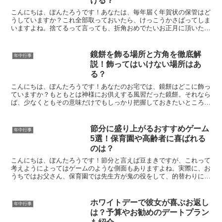
ける？
こんにちは、ぽんたろうです！あなたは、毎年届く年賀状の保管はど
うしていますか？これ全部取っておいたら、けっこうかさばってしま
いますよね。捨てるって言っても、折角おめでたいお正月に頂いたも
のですからね・・・。さすがに気が引けますよね。この記事...
鏡餅を飾る場所と方角を徹底解
年中行事
説！飾ってはいけない場所はあ
る？
こんにちは、ぽんたろうです！あなたのお宅では、鏡餅はどこに飾っ
ていますか？もともとは神様にお供えする風習だった鏡餅。それなら
ば、少なくともその意味だけでもしっかり把握しておきたいところで
す。本来の鏡餅を飾る場所や方角、そして逆に飾ってはいけ...
節分に盛り上がるおすすめゲーム
年中行事
5選！保育園や高齢者に喜ばれる
のは？
こんにちは、ぽんたろうです！節分と言えば豆まきですが、これって
考えようによってはゲームのような側面もありますよね。実際に、お
うちではお父さん、保育園では先生方が鬼の役をして、的替わりにな
ったりします。でもでも、節分に楽しめるゲームは豆まきだ...
ホワイトデーで彼女が喜ぶお返し
年中行事
は？予算やお勧めのデートプラン