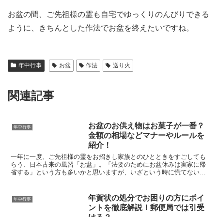
お盆の間、ご先祖様の霊も自宅でゆっくりのんびりできる
ように、きちんとした作法でお盆を終えたいですね。
年中行事
お盆
作法
送り火
関連記事
お盆のお供え物はお菓子が一番？
年中行事
金額の相場などマナーやルールを
紹介！
一年に一度、ご先祖様の霊をお招きし家族とのひとときをすごしても
らう、日本古来の風習「お盆」。「法要のためにお盆休みは実家に帰
省する」という方も多いかと思いますが、いざという時に慌てないよ
うにしたいですよね。今回は、お盆のお供え物のルールやマ...
年賀状の処分でお困りの方にポイ
年中行事
ントを徹底解説！郵便局では引受