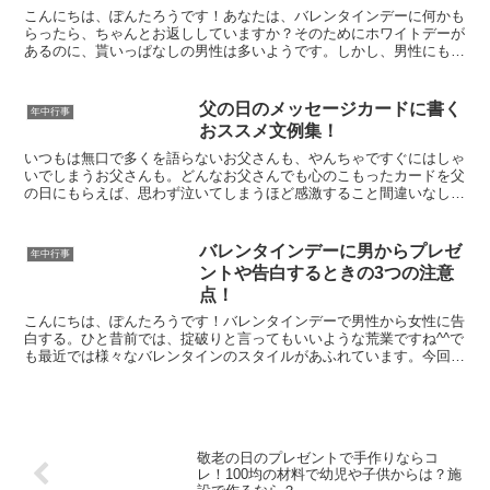
こんにちは、ぽんたろうです！あなたは、バレンタインデーに何かも
らったら、ちゃんとお返ししていますか？そのためにホワイトデーが
あるのに、貰いっぱなしの男性は多いようです。しかし、男性にもそ
れなりの理由はあるようです^^今回は、ホワイトデーに男...
父の日のメッセージカードに書く
年中行事
おススメ文例集！
いつもは無口で多くを語らないお父さんも、やんちゃですぐにはしゃ
いでしまうお父さんも。どんなお父さんでも心のこもったカードを父
の日にもらえば、思わず泣いてしまうほど感激すること間違いなし！
今回は、父の日に贈りたいメッセージカードにまつわるあれ...
バレンタインデーに男からプレゼ
年中行事
ントや告白するときの3つの注意
点！
こんにちは、ぽんたろうです！バレンタインデーで男性から女性に告
白する。ひと昔前では、掟破りと言ってもいいような荒業ですね^^で
も最近では様々なバレンタインのスタイルがあふれています。今回
は、ぽんたろう直伝^^？の告白するときのポイントと、お...
敬老の日のプレゼントで手作りならコ
レ！100均の材料で幼児や子供からは？施