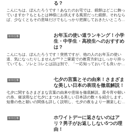
る？
こんにちは、ぽんたろうです！あなたのお宅では、鏡餅はどこに飾っ
ていますか？もともとは神様にお供えする風習だった鏡餅。それなら
ば、少なくともその意味だけでもしっかり把握しておきたいところで
す。本来の鏡餅を飾る場所や方角、そして逆に飾ってはいけ...
お年玉の使い道ランキング！小学
年中行事
生・中学生・高校生へのおすすめ
は？
こんにちは、ぽんたろうです！突然ですが、他の人のお年玉の使い
道、気になったりしませんか^^？ご家庭での教育方針はしっかり持っ
ていても、ソレとコレとは話は別で、「一応知っておいても良いか
も」と思われる親御さんも多いはず^^そんなあなたの為に、...
七夕の言葉とその由来！さまざま
年中行事
な美しい日本の表現を徹底解説！
七夕に関するさまざまな言葉の由来や意味を徹底解説。星今宵や願い
の糸、催涙雨など七夕にまつわる美しい日本語の数々を紹介します。
短冊の色と願いの関係も詳しく説明し、七夕の夜をより一層楽しむた
めの情報を提供します。
ホワイトデーに返さないのはア
年中行事
リ？男子がお返ししない5つの理
由！