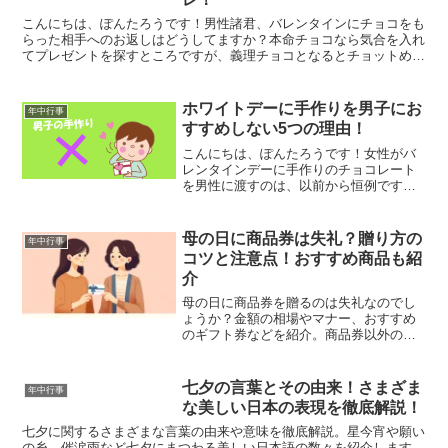
こんにちは、ぽんたろうです！男性諸君、バレンタインにチョコをも
らった相手へのお返しはどうしてますか？本命チョコなら気合を入れ
てプレゼントを探すところですが、義理チョコとなるとチョットめん
どいですよね、正直・・・。そんなあなたの為に、私ぽんた...
ホワイトデーに手作りを男子にお
年中行事
すすめしない5つの理由！
こんにちは、ぽんたろうです！女性がバ
レンタインデーに手作りのチョコレート
を男性に渡すのは、以前から恒例ですよ
ね。近年では、ホワイトデーに手作りの
お菓子をプレゼントする男子が増えてい
るとか。しかしこの手作りのプレゼン
母の日に商品券は失礼？贈り方の
年中行事
ト、ちょっと注意が必要かも...
コツと注意点！おすすめ商品も紹
介
母の日に商品券を贈るのは失礼なのでし
ょうか？金額の相場やマナー、おすすめ
のギフト券などを紹介。商品券以外の人
気プレゼントも参考にして、お母さんに
感謝の気持ちを伝えましょう。
七夕の言葉とその由来！さまざま
年中行事
な美しい日本の表現を徹底解説！
七夕に関するさまざまな言葉の由来や意味を徹底解説。星今宵や願い
の糸、催涙雨など七夕にまつわる美しい日本語の数々を紹介します。