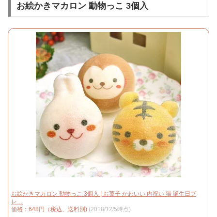
お絵かきマカロン 動物っこ 3個入
お絵かきマカロン 動物っこ 3個入 | お菓子 かわいい 内祝い 猫 誕生日プ
レ…
価格：648円（税込、送料別)
(2018/12/5時点)