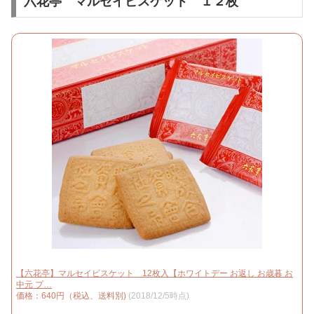
六花亭 マルセイビスケット １２枚
【六花亭】マルセイビスケット 12枚入【ホワイトデー お返し お歳暮 お
中元 プ…
価格：640円（税込、送料別)
(2018/12/5時点)