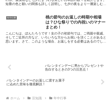
短冊の色と願いの関係も詳しく説明し、七夕の夜をより一層楽しむた
めの情報を提供します。
桃の節句のお返しの時期や相場
年中行事
は？ひな祭りでの内祝いのマナー
まとめ！
こんにちは、ぽんたろうです！女の子の初節句では、ご両親や親戚、
そしてご近所の方など、いろいろな方からお祝いを頂くことがあると
思います。さて、このような場合、お返しをする必要はあるのでしょ
うか？ちょっと微妙なグレーゾーンであるこの答え、ぽんた...
バレンタインデーに男からプレゼントや
告白するときの3つの注意点！
バレンタインデーのお返しに渡すお菓子
に込めた意味を徹底解説！
ホーム
豆知識
年中行事