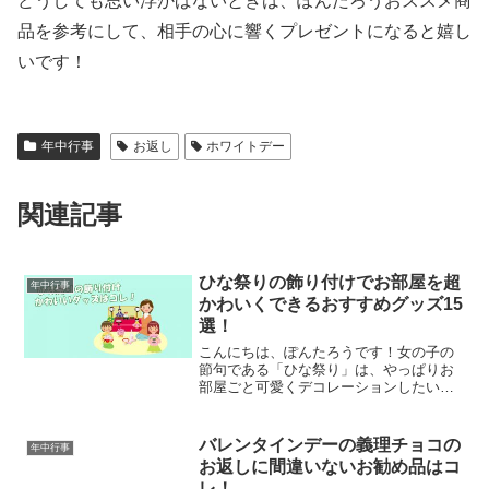
どうしても思い浮かばないときは、ぽんたろうおススメ商
品を参考にして、相手の心に響くプレゼントになると嬉し
いです！
年中行事
お返し
ホワイトデー
関連記事
ひな祭りの飾り付けでお部屋を超
年中行事
かわいくできるおすすめグッズ15
選！
こんにちは、ぽんたろうです！女の子の
節句である「ひな祭り」は、やっぱりお
部屋ごと可愛くデコレーションしたいで
すよね！今回は、雛人形以外でお部屋を
彩るおすすめグッズをたくさん紹介いた
しましょう！雛飾りセット ハローキテ
バレンタインデーの義理チョコの
年中行事
ィ雛飾り セット ハロー...
お返しに間違いないお勧め品はコ
レ！