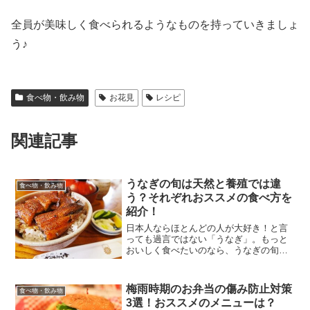
全員が美味しく食べられるようなものを持っていきましょ
う♪
食べ物・飲み物
お花見
レシピ
関連記事
うなぎの旬は天然と養殖では違
食べ物・飲み物
う？それぞれおススメの食べ方を
紹介！
日本人ならほとんどの人が大好き！と言
っても過言ではない「うなぎ」。もっと
おいしく食べたいのなら、うなぎの旬は
しっかり覚えておきたいものです。しか
し、実は同じうなぎでも天然ものと養殖
ものでは旬の時期が異なることをご存知
梅雨時期のお弁当の傷み防止対策
食べ物・飲み物
でしょうか？今回は、うな...
3選！おススメのメニューは？