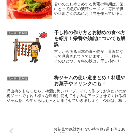
暑いのにじめじめする梅雨の時期は、菌
にとって絶好の繁殖シーズン！毎日子供
や旦那さんの為にお弁当を作っている立
場からすると、食中毒が気になる季節で
すよね。しかし何とか傷まないおかずを
持たせようと思うと、ワンパターンのお
干し柿の作り方とお勧めの食べ方
かずになりがちです。今回...
食べ物・飲み物
を紹介！栄養や効能についても解
説
古くからある日本の食べ物が、最近にな
って見直されてきています。干し柿も、
そのひとつ。今年の秋は、干し柿作りに
チャレンジしてみてはいかがでしょう
か？今回は、干し柿の作り方とおススメ
の食べ方、そしてその栄養や効能までも
梅ジャムの使い道まとめ！料理や
食べ物・飲み物
解説してまいります。美味し...
お菓子やドリンクにも！
沢山梅をもらったら、梅酒に梅シロップ、そして作っておきたいのが
梅ジャムですね！様々な料理に使えてうまみをアップさせてくれる梅
ジャムを、今年からはもっと活用させていきましょう！今回は、梅ジ
ャムの使い道まとめ！お菓子だけじゃなく料理やドリンクに...
お花見で絶対外せない持ち物7選！備えあ