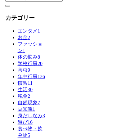
カテゴリー
エンタメ
1
お金
2
ファッショ
ン
1
体の悩み
8
学校行事
20
害虫
9
年中行事
126
慣習
11
生活
30
税金
2
自然現象
7
豆知識
1
身だしなみ
3
遊び
16
食べ物・飲
み物
5