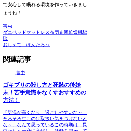
で安心して眠れる環境を作っていきまし
ょうね！
害虫
ダニ
ベッド
マットレス
布団
布団乾燥機
駆
除
おしえて！ぽんたろう
関連記事
害虫
ゴキブリの殺し方と死骸の後始
末！苦手意識をなくすおすすめの
方法！
「気温が高くなり、過ごしやすいな～、
そろそろ生ものは取扱い気をつけないと
な～」なんて思っているこの時期は、昆
虫たちも一斉に覚醒し、活動を開始して