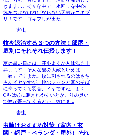
きます…。そんな中で、水回りを中心に
気をつけなければならない天敵がゴキブ
リ！です。ゴキブリが出た...
害虫
蚊を退治する３つの方法！部屋・
庭別にそれぞれ伝授します！
夏の暑い日には、汗をよくかき体温も上
昇します。そんな夏の大敵といえば
「蚊」ですよね。蚊に刺されるのはもち
ろんイヤですが、蚊のプ～ンと耳のそば
に寄ってくる羽音、イヤですね。よく、
O型は蚊に刺されやすいとか、汗の臭い
で蚊が寄ってくるとか、蚊にま...
害虫
虫除けおすすめ対策（室内・玄
関・網戸・ベランダ・屋外）それ