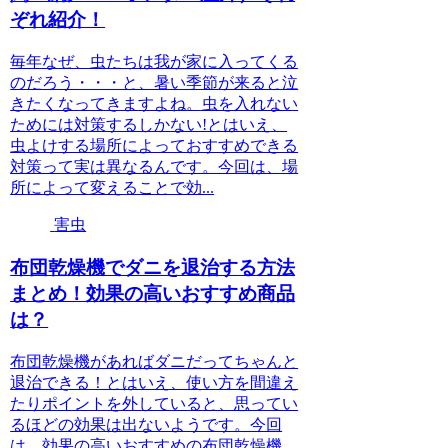
ぞれ紹介！
毎年なぜ、虫たちは我が家に入ってくる
のだろう・・・と、暑い季節が来ると泣
きたくなってきますよね。虫を入れない
ためには対策するしかない!とはいえ、
虫よけする場所によっておすすめできる
対策って実は異なるんです。今回は、場
所によって変えることで効...
害虫
布団乾燥機でダニを退治する方法
まとめ！効果の高いおすすめ商品
は？
布団乾燥機があればダニだってちゃんと
退治できる！とはいえ、使い方を間違え
たりポイントを外していると、思ってい
るほどの効果は出ないようです。今回
は、効果の高いおすすめの布団乾燥機