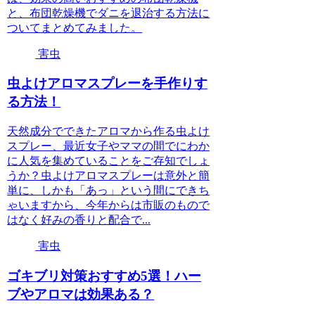
と、布団乾燥機でダニを退治する方法に
ついてまとめてみました。
害虫
虫よけアロマスプレーを手作りす
る方法！
天然成分でできたアロマから作る虫よけ
スプレー、最近女子やママの間でにわか
に人気を集めていることをご存知でしょ
うか？虫よけアロマスプレーは意外と簡
単に、しかも「あっ」という間にできち
ゃいますから、今年からは市販のもので
はなく好みの香りと配合で...
害虫
ゴキブリ対策おすすめ5選！ハー
ブやアロマは効果ある？