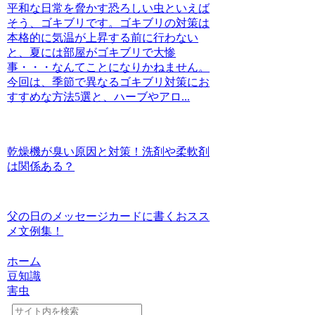
平和な日常を脅かす恐ろしい虫といえば
そう、ゴキブリです。ゴキブリの対策は
本格的に気温が上昇する前に行わない
と、夏には部屋がゴキブリで大惨
事・・・なんてことになりかねません。
今回は、季節で異なるゴキブリ対策にお
すすめな方法5選と、ハーブやアロ...
乾燥機が臭い原因と対策！洗剤や柔軟剤
は関係ある？
父の日のメッセージカードに書くおスス
メ文例集！
ホーム
豆知識
害虫